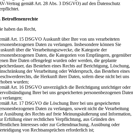
AV-Vertrag gemäß Art. 28 Abs. 3 DSGVO) auf den Datenschutz
erpflichtet.
. Betroffenenrechte
ie haben das Recht,
emäß Art. 15 DSGVO Auskunft über Ihre von uns verarbeiteten
ersonenbezogenen Daten zu verlangen. Insbesondere können Sie
uskunft über die Verarbeitungszwecke, die Kategorie der
ersonenbezogenen Daten, die Kategorien von Empfängern, gegenüber
enen Ihre Daten offengelegt wurden oder werden, die geplante
peicherdauer, das Bestehen eines Rechts auf Berichtigung, Löschung,
inschränkung der Verarbeitung oder Widerspruch, das Bestehen eines
eschwerderechts, die Herkunft ihrer Daten, sofern diese nicht bei uns
rhoben wurden;
emäß Art. 16 DSGVO unverzüglich die Berichtigung unrichtiger oder
ervollständigung Ihrer bei uns gespeicherten personenbezogenen Date
u verlangen;
emäß Art. 17 DSGVO die Löschung Ihrer bei uns gespeicherten
ersonenbezogenen Daten zu verlangen, soweit nicht die Verarbeitung
ur Ausübung des Rechts auf freie Meinungsäußerung und Information,
ur Erfüllung einer rechtlichen Verpflichtung, aus Gründen des
ffentlichen Interesses oder zur Geltendmachung, Ausübung oder
erteidigung von Rechtsansprüchen erforderlich ist;