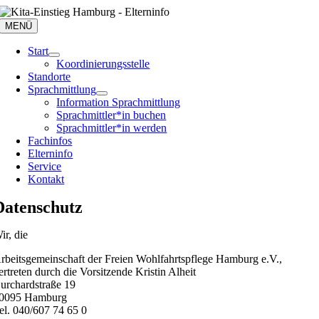
Zum
Inhalt
MENÜ
springen
Start
Koordinierungsstelle
Standorte
Sprachmittlung
Information Sprachmittlung
Sprachmittler*in buchen
Sprachmittler*in werden
Fachinfos
Elterninfo
Service
Kontakt
Datenschutz
ir, die
rbeitsgemeinschaft der Freien Wohlfahrtspflege Hamburg e.V.,
ertreten durch die Vorsitzende Kristin Alheit
urchardstraße 19
0095 Hamburg
el. 040/607 74 65 0