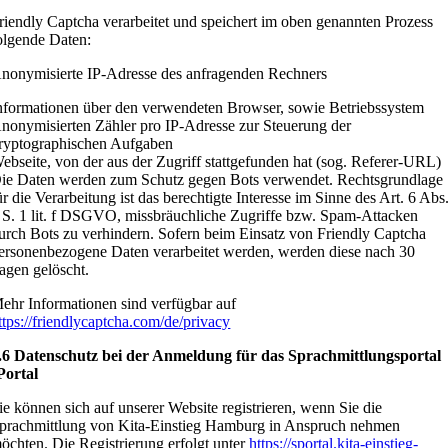
riendly Captcha verarbeitet und speichert im oben genannten Prozess
olgende Daten:
nonymisierte IP-Adresse des anfragenden Rechners
nformationen über den verwendeten Browser, sowie Betriebssystem
nonymisierten Zähler pro IP-Adresse zur Steuerung der
ryptographischen Aufgaben
ebseite, von der aus der Zugriff stattgefunden hat (sog. Referer-URL)
ie Daten werden zum Schutz gegen Bots verwendet. Rechtsgrundlage
ür die Verarbeitung ist das berechtigte Interesse im Sinne des Art. 6 Abs
 S. 1 lit. f DSGVO, missbräuchliche Zugriffe bzw. Spam-Attacken
urch Bots zu verhindern. Sofern beim Einsatz von Friendly Captcha
ersonenbezogene Daten verarbeitet werden, werden diese nach 30
agen gelöscht.
ehr Informationen sind verfügbar auf
ttps://friendlycaptcha.com/de/privacy
.6 Datenschutz bei der Anmeldung für das Sprachmittlungsportal
Portal
ie können sich auf unserer Website registrieren, wenn Sie die
prachmittlung von Kita-Einstieg Hamburg in Anspruch nehmen
öchten. Die Registrierung erfolgt unter
https://sportal.kita-einstieg-