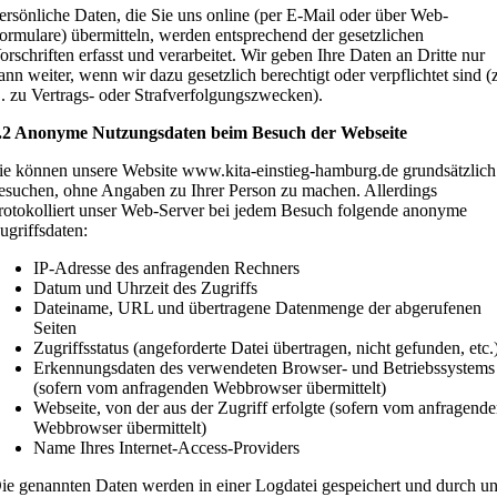
ersönliche Daten, die Sie uns online (per E-Mail oder über Web-
ormulare) übermitteln, werden entsprechend der gesetzlichen
orschriften erfasst und verarbeitet. Wir geben Ihre Daten an Dritte nur
ann weiter, wenn wir dazu gesetzlich berechtigt oder verpflichtet sind (
. zu Vertrags- oder Strafverfolgungszwecken).
.2 Anonyme Nutzungsdaten beim Besuch der Webseite
ie können unsere Website www.kita-einstieg-hamburg.de grundsätzlich
esuchen, ohne Angaben zu Ihrer Person zu machen. Allerdings
rotokolliert unser Web-Server bei jedem Besuch folgende anonyme
ugriffsdaten:
IP-Adresse des anfragenden Rechners
Datum und Uhrzeit des Zugriffs
Dateiname, URL und übertragene Datenmenge der abgerufenen
Seiten
Zugriffsstatus (angeforderte Datei übertragen, nicht gefunden, etc.
Erkennungsdaten des verwendeten Browser- und Betriebssystems
(sofern vom anfragenden Webbrowser übermittelt)
Webseite, von der aus der Zugriff erfolgte (sofern vom anfragend
Webbrowser übermittelt)
Name Ihres Internet-Access-Providers
ie genannten Daten werden in einer Logdatei gespeichert und durch u