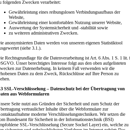
u folgenden Zwecken verarbeitet:
Gewährleistung eines reibungslosen Verbindungsaufbaus der
Website,
Gewährleistung einer komfortablen Nutzung unserer Website,
Auswertung der Systemsicherheit und -stabilität sowie
zu weiteren administrativen Zwecken.
ie anonymisierten Daten werden von unserem eigenen Statistiktool
usgewertet (siehe 3.1.).
ie Rechtsgrundlage für die Datenverarbeitung ist Art. 6 Abs. 1 S. 1 lit. 
SGVO. Unser berechtigtes Interesse folgt aus den oben aufgelisteten
wecken zur Datenerhebung. In keinem Fall verwenden wir die
rhobenen Daten zu dem Zweck, Rückschlüsse auf Ihre Person zu
iehen.
.3 SSL-Verschlüsselung – Datenschutz bei der Übertragung von
aten aus Webformularen
nsere Seite nutzt aus Gründen der Sicherheit und zum Schutz der
bertragung vertraulicher Inhalte über die Webformulare zur
ontaktaufnahme moderne Verschlüsselungstechniken. Wir setzen die
om Bundesamt für Sicherheit in der Informationstechnik (BSI)
mpfohlene SSL-Verschlüsselung (Secure Sockel Layer) ein, welche zu
en sichersten und gebräuchlichsten Verfahren im Internet gehört: Das