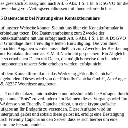
ies gesetzlich zulässig und nach Art. 6 Abs. 1 S. 1 lit. b DSGVO für di
bwicklung von Vertragsverhältnissen mit Ihnen erforderlich ist.
.5 Datenschutz bei Nutzung eines Kontaktformulars
uf unserer Webseite können Sie mit uns über ein Kontaktformular in
erbindung treten. Die Datenverarbeitung zum Zwecke der
ontaktaufnahme mit uns erfolgt nach Art. 6 Abs. 1 S. 1 lit. A DSGVO
uf Grundlage Ihrer freiwillig erteilten Einwilligung. Die von Ihnen
emachten Angaben werden ausschließlich zum Zwecke der Bearbeitun
hrer Kontaktaufnahme als E-Mail-Nachricht gespeichert. Ein Abgleich
er so erhobenen Daten mit Daten, die möglicherweise durch andere
omponenten unserer Seite erhoben werden, erfolgt nicht.
uf dem Kontaktformular ist das Werkzeug „Friendly Captcha”
ingebunden. Dieses wird von der Friendly Captcha GmbH, Am Anger
-5, 82237 Woerthsee angeboten.
as Tool dient dazu, automatisierte und missbräuchliche Anfragen durc
ogenannte ”Bots” zu verhindern. Im Rahmen dieses Vorgangs wird Ihr
P-Adresse von Friendly Captcha erfasst, um eine kryptografische
ufgabe an Ihr Endgerät zu versenden. Diese Aufgabe wird im
intergrund gelöst und sobald diese gelöst ist, erfolgt eine Bestätigung
urch Friendly Captcha an den Server, dass es sich hierbei um eine
atürliche Person handelt.