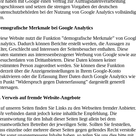
ir haben mit Google einen Vertrag zur Auftragsdatenverarbeitung
bgeschlossen und setzen die strengen Vorgaben der deutschen
atenschutzbehörden bei der Nutzung von Google Analytics vollständi
m.
emografische Merkmale bei Google Analytics
iese Website nutzt die Funktion ”demografische Merkmale” von Goog
nalytics. Dadurch können Berichte erstellt werden, die Aussagen zu
lter, Geschlecht und Interessen der Seitenbesucher enthalten. Diese
aten stammen aus interessenbezogener Werbung von Google sowie au
esucherdaten von Drittanbietern. Diese Daten können keiner
estimmten Person zugeordnet werden. Sie können diese Funktion
ederzeit über die Anzeigeneinstellungen in Ihrem Google-Konto
eaktivieren oder die Erfassung Ihrer Daten durch Google Analytics wie
m Punkt ”Widerspruch gegen Datenerfassung” dargestellt generell
ntersagen.
. Verweis auf fremde Website-Angebote
uf unseren Seiten finden Sie Links zu den Webseiten fremder Anbieter
ir verbinden damit jedoch keine inhaltliche Empfehlung. Die
erantwortung für den Inhalt dieser Seiten liegt allein bei dem
erantwortlichen Betreiber der jeweiligen Seite. Sollten Sie feststellen,
ass einzelne oder mehrere dieser Seiten gegen geltendes Recht verstoß
der sonst unangemessene Inhalte haben, so teilen Sie uns dies bitte mit.