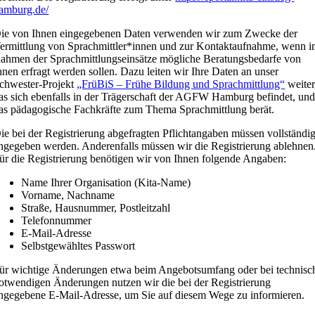
amburg.de/
ie von Ihnen eingegebenen Daten verwenden wir zum Zwecke der
ermittlung von Sprachmittler*innen und zur Kontaktaufnahme, wenn 
ahmen der Sprachmittlungseinsätze mögliche Beratungsbedarfe von
hnen erfragt werden sollen. Dazu leiten wir Ihre Daten an unser
chwester-Projekt
„FrüBiS – Frühe Bildung und Sprachmittlung“
weiter
as sich ebenfalls in der Trägerschaft der AGFW Hamburg befindet, un
as pädagogische Fachkräfte zum Thema Sprachmittlung berät.
ie bei der Registrierung abgefragten Pflichtangaben müssen vollständi
ngegeben werden. Anderenfalls müssen wir die Registrierung ablehnen
ür die Registrierung benötigen wir von Ihnen folgende Angaben:
Name Ihrer Organisation (Kita-Name)
Vorname, Nachname
Straße, Hausnummer, Postleitzahl
Telefonnummer
E-Mail-Adresse
Selbstgewähltes Passwort
ür wichtige Änderungen etwa beim Angebotsumfang oder bei technisc
otwendigen Änderungen nutzen wir die bei der Registrierung
ngegebene E-Mail-Adresse, um Sie auf diesem Wege zu informieren.