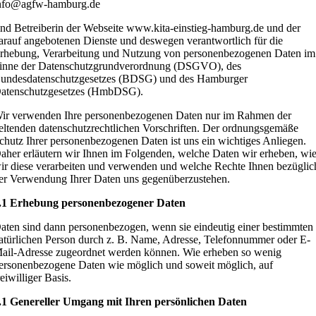
nfo@agfw-hamburg.de
ind Betreiberin der Webseite www.kita-einstieg-hamburg.de und der
arauf angebotenen Dienste und deswegen verantwortlich für die
rhebung, Verarbeitung und Nutzung von personenbezogenen Daten im
inne der Datenschutzgrundverordnung (DSGVO), des
undesdatenschutzgesetzes (BDSG) und des Hamburger
atenschutzgesetzes (HmbDSG).
ir verwenden Ihre personenbezogenen Daten nur im Rahmen der
eltenden datenschutzrechtlichen Vorschriften. Der ordnungsgemäße
chutz Ihrer personenbezogenen Daten ist uns ein wichtiges Anliegen.
aher erläutern wir Ihnen im Folgenden, welche Daten wir erheben, wi
ir diese verarbeiten und verwenden und welche Rechte Ihnen bezüglic
er Verwendung Ihrer Daten uns gegenüberzustehen.
.1 Erhebung personenbezogener Daten
aten sind dann personenbezogen, wenn sie eindeutig einer bestimmten
atürlichen Person durch z. B. Name, Adresse, Telefonnummer oder E-
ail-Adresse zugeordnet werden können. Wie erheben so wenig
ersonenbezogene Daten wie möglich und soweit möglich, auf
reiwilliger Basis.
.1 Genereller Umgang mit Ihren persönlichen Daten