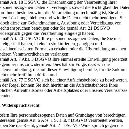
emäß Art. 18 DSGVO die Einschränkung der Verarbeitung Ihrer
ersonenbezogenen Daten zu verlangen, soweit die Richtigkeit der Date
on Ihnen bestritten wird, die Verarbeitung unrechtmäßig ist, Sie aber
eren Löschung ablehnen und wir die Daten nicht mehr benötigen, Sie
edoch diese zur Geltendmachung, Ausübung oder Verteidigung von
echtsansprüchen benötigen oder Sie gemäß Art. 21 DSGVO
iderspruch gegen die Verarbeitung eingelegt haben;
emäß Art. 20 DSGVO Ihre personenbezogenen Daten, die Sie uns
ereitgestellt haben, in einem strukturierten, gängigen und
aschinenlesebaren Format zu erhalten oder die Übermittlung an einen
nderen Verantwortlichen zu verlangen;
emäß Art. 7 Abs. 3 DSGVO Ihre einmal erteilte Einwilligung jederzeit
egenüber uns zu widerrufen. Dies hat zur Folge, dass wir die
atenverarbeitung, die auf dieser Einwilligung beruhte, für die Zukunft
icht mehr fortführen dürfen und
emäß Art. 77 DSGVO sich bei einer Aufsichtsbehörde zu beschweren.
n der Regel können Sie sich hierfür an die Aufsichtsbehörde Ihres
blichen Aufenthaltsortes oder Arbeitsplatzes oder unseres Vereinssitzes
enden.
. Widerspruchsrecht
ofern Ihre personenbezogenen Daten auf Grundlage von berechtigten
nteressen gemäß Art. 6 Abs. 1 S. 1 lit. f DSGVO verarbeitet werden,
aben Sie das Recht, gemäß Art. 21 DSGVO Widerspruch gegen die