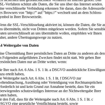
SL-Verfahren schützt alle Daten, die Sie uns über das Internet senden.
ine verschlüsselte Verbindung erkennen Sie daran, dass die Adresszeile
es Browsers von ”http://” auf ”https://” wechselt und an dem Schloss-
ymbol in Ihrer Browserzeile.
enn die SSL-Verschlüsselung aktiviert ist, können die Daten, die Sie a
ns übermitteln, nicht von Dritten mitgelesen werden. Sofern Sie sensibl
aten unverschlüsselt an uns übermitteln wollen, empfehlen wir Ihnen
aher, andere Übertragungswege zu nutzen.
.4 Weitergabe von Daten
ine Übermittlung Ihrer persönlichen Daten an Dritte zu anderen als den
m Folgenden aufgeführten Zwecken findet nicht statt. Wir geben Ihre
ersönlichen Daten nur an Dritte weiter, wenn:
ie Ihre nach Art. 6 Abs. 1 S. 1 lit. a DSGVO ausdrückliche Einwilligu
azu erteilt haben,
ie Weitergabe nach Art. 6 Abs. 1 S. 1 lit. f DSGVO zur
eltendmachung, Ausübung oder Verteidigung von Rechtsansprüchen
rforderlich ist und kein Grund zur Annahme besteht, dass Sie ein
berwiegendes schutzwürdiges Interesse an der Nichtweitergabe Ihrer
aten haben,
ür den Fall, dass für die Weitergabe nach Art. 6 Abs. 1 S. 1 lit. c
SGVO eine gesetzliche Verpflichtung besteht, sowie