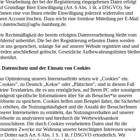
ie Verarbeitung der bei der Registrierung eingegebenen Daten erfolgt
uf Grundlage Ihrer Einwilligung (Art. 6 Abs. 1 lit. a DSGVO). Sie
önnen eine von Ihnen erteilte Einwilligung jederzeit widerrufen und
hren Account löschen. Dazu reicht eine formlose Mitteilung per E-Mail
n datenschutz@agfw-hamburg.de.
ie Rechtmäßigkeit der bereits erfolgten Datenverarbeitung bleibt vom
iderruf unberührt. Die bei der Registrierung erfassten Daten werden
on uns gespeichert, solange Sie auf unserer Website registriert sind und
erden anschließend gelöscht. Gesetzliche Aufbewahrungsfristen bleibe
nberührt.
. Datenschutz und der Einsatz von Cookies
ur Optimierung unseres Internetauftritts setzen wir „Cookies” ein.
Cookies”, zu Deutsch „Kekse” oder „Plätzchen”, sind in diesem Fall
leine Textdateien, die es uns ermöglichen, auf Ihrem PC oder sonstige
ndgerät spezifische Informationen über Sie als Besucher*in unserer
ebseite zu speichern. Cookies helfen zum Beispiel dabei, die Sicherhei
u erhöhen, die Nutzungshäufigkeit und die Anzahl der BesucherInnen
nserer Internetseiten zu ermitteln, das Nutzungsverhalten auf unserer
ebseite zu analysieren und hierdurch die Werbewirksamkeit
inzuschätzen. Die durch Cookies verarbeiteten Daten sind für die
enannten Zwecke zur Wahrung unserer berechtigten Interessen sowie
er Dritter nach Art. 6 Abs. 1 S. 1 lit. f DSGVO erforderlich. Wir