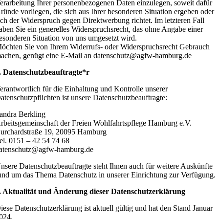
erarbeitung Ihrer personenbezogenen Daten einzulegen, soweit dafür
ründe vorliegen, die sich aus Ihrer besonderen Situation ergeben oder
ich der Widerspruch gegen Direktwerbung richtet. Im letzteren Fall
aben Sie ein generelles Widerspruchsrecht, das ohne Angabe einer
esonderen Situation von uns umgesetzt wird.
öchten Sie von Ihrem Widerrufs- oder Widerspruchsrecht Gebrauch
achen, genügt eine E-Mail an datenschutz@agfw-hamburg.de
. Datenschutzbeauftragte*r
erantwortlich für die Einhaltung und Kontrolle unserer
atenschutzpflichten ist unsere Datenschutzbeauftragte:
andra Berkling
rbeitsgemeinschaft der Freien Wohlfahrtspflege Hamburg e.V.
urchardstraße 19, 20095 Hamburg
el. 0151 – 42 54 74 68
atenschutz@agfw-hamburg.de
nsere Datenschutzbeauftragte steht Ihnen auch für weitere Auskünfte
und um das Thema Datenschutz in unserer Einrichtung zur Verfügung.
. Aktualität und Änderung dieser Datenschutzerklärung
iese Datenschutzerklärung ist aktuell gültig und hat den Stand Januar
024.