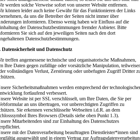
ir werden solche Verweise sofort von unserer Website entfernen.
ir können leider auch keine Gewähr für das Funktionieren der Links
bernehmen, da uns die Betreiber der Seiten nicht immer über
nderungen informieren. Ebenso wenig haben wir Einfluss auf die
inhaltung der Datenschutzbestimmungen fremder Anbieter. Bitte
nformieren Sie sich auf den jeweiligen Seiten nach den dort
ingehaltenen Datenschutzbestimmungen.
. Datensicherheit und Datenschutz
ir treffen angemessene technische und organisatorische Maßnahmen,
m Ihre Daten gegen zufällige oder vorsätzliche Manipulation, teilweise
der vollständigen Verlust, Zerstörung oder unbefugten Zugriff Dritter z
chützen.
nsere Sicherheitsmaßnahmen werden entsprechend der technologische
ntwicklung fortlaufend verbessert.
nsere Website ist per SSL verschlüsselt, um Ihre Daten, die Sie per
ebformular an uns übertragen, vor unberechtigten Zugriffen zu
chützen. Sie erkennen verschlüsselte Webseiten i.d.R. an dem
chlosssymbol Ihres Browsers (Details siehe oben Punkt 1.3).
nsere Mitarbeitenden sind zur Einhaltung des Datenschutzes
erpflichtet.
nsere mit der Datenverarbeitung beauftragten Dienstleister*innen sind
orgfältig ausgewählt und in einem Vertrag zur Auftragsdatenverarbeitu