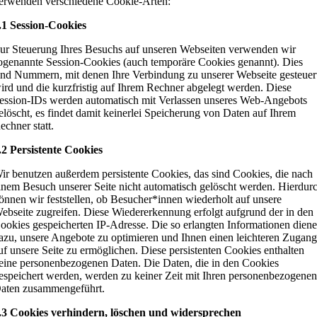
erwenden verschiedene Cookie-Arten:
.1 Session-Cookies
ur Steuerung Ihres Besuchs auf unseren Webseiten verwenden wir
ogenannte Session-Cookies (auch temporäre Cookies genannt). Dies
ind Nummern, mit denen Ihre Verbindung zu unserer Webseite gesteuer
ird und die kurzfristig auf Ihrem Rechner abgelegt werden. Diese
ession-IDs werden automatisch mit Verlassen unseres Web-Angebots
elöscht, es findet damit keinerlei Speicherung von Daten auf Ihrem
echner statt.
.2 Persistente Cookies
ir benutzen außerdem persistente Cookies, das sind Cookies, die nach
inem Besuch unserer Seite nicht automatisch gelöscht werden. Hierdur
önnen wir feststellen, ob Besucher*innen wiederholt auf unsere
ebseite zugreifen. Diese Wiedererkennung erfolgt aufgrund der in den
ookies gespeicherten IP-Adresse. Die so erlangten Informationen dien
azu, unsere Angebote zu optimieren und Ihnen einen leichteren Zugan
uf unsere Seite zu ermöglichen. Diese persistenten Cookies enthalten
eine personenbezogenen Daten. Die Daten, die in den Cookies
espeichert werden, werden zu keiner Zeit mit Ihren personenbezogene
aten zusammengeführt.
.3 Cookies verhindern, löschen und widersprechen