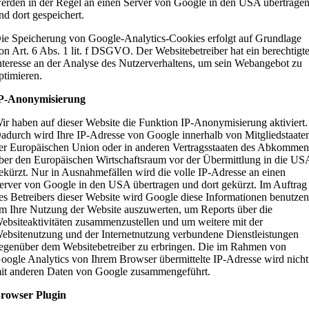
erden in der Regel an einen Server von Google in den USA übertrage
nd dort gespeichert.
ie Speicherung von Google-Analytics-Cookies erfolgt auf Grundlage
on Art. 6 Abs. 1 lit. f DSGVO. Der Websitebetreiber hat ein berechtigt
nteresse an der Analyse des Nutzerverhaltens, um sein Webangebot zu
ptimieren.
P-Anonymisierung
ir haben auf dieser Website die Funktion IP-Anonymisierung aktiviert.
adurch wird Ihre IP-Adresse von Google innerhalb von Mitgliedstaate
er Europäischen Union oder in anderen Vertragsstaaten des Abkommen
ber den Europäischen Wirtschaftsraum vor der Übermittlung in die US
ekürzt. Nur in Ausnahmefällen wird die volle IP-Adresse an einen
erver von Google in den USA übertragen und dort gekürzt. Im Auftrag
es Betreibers dieser Website wird Google diese Informationen benutzen
m Ihre Nutzung der Website auszuwerten, um Reports über die
ebsiteaktivitäten zusammenzustellen und um weitere mit der
ebsitenutzung und der Internetnutzung verbundene Dienstleistungen
egenüber dem Websitebetreiber zu erbringen. Die im Rahmen von
oogle Analytics von Ihrem Browser übermittelte IP-Adresse wird nicht
it anderen Daten von Google zusammengeführt.
rowser Plugin